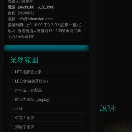
聯絡人: 陳先生
電話: 24699100 , 61513900
傳真: 24699031
電郵:
info@athensign.com
營業時間: 上午10:00-下午7:00 (星期一至六)
地址: 香港葵涌大連排道152-190號金龍工業
中心4座4樓G室
業務範圍
LED招牌發光字
LED燈箱(超薄燈箱)
燈箱及五金製品
壓克力製品 (Display)
說明:
水牌
亞克力招牌
焗油字招牌