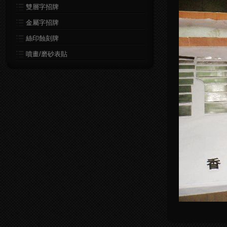
雙層字招牌
金屬字招牌
絲印蝕刻牌
噴畫/磨砂表貼